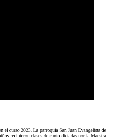
 en el curso 2023. La parroquia San Juan Evangelista de
iños recibieron clases de canto dictadas por la Maestra