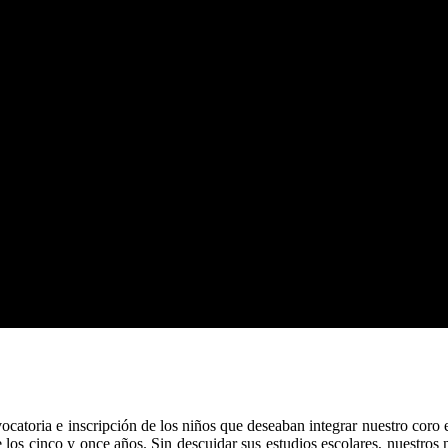
catoria e inscripción de los niños que deseaban integrar nuestro coro
los cinco y once años. Sin descuidar sus estudios escolares, nuestros n