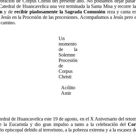
ebración de Corpus Christi del presente año. No podíamos dejar pasar
Catedral de Huancavelica una vez terminada la Santa Misa y recorre las
ón
y de
recibir piadosamente la Sagrada Comunión
reza y canta e
a Jesús en la Procesión de las procesiones. Acompañamos a Jesús pero 
 camino.
Un
momento
de la
Solemne
Procesión
de
Corpus
Christi
Acólito
Amir
edral de Huancavelica este 19 de agosto, en el X Aniversario del retor
la Eucaristía y dio gran impulso a tanto a la celebración del
Cor
rio episcopal debido al terrorismo, a la pobreza extrema y a la escasez d