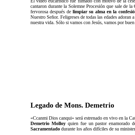
El video eucarístico fue filmado con motivo de la cel
cantaron durante la Solemne Procesión que sale de la 
fervorosa después de
limpiar su alma en la confesi
Nuestro Señor. Feligreses de todas las edades adoran 
nuestra vida. Sólo si vamos con Jesús, vamos por buen
Legado de Mons. Demetrio
«Ccanmi Dios canqui» será estrenado en vivo en la Cat
Demetrio Molloy
quien fue un pastor enamorado de 
Sacramentado
durante los años difíciles de su ministe