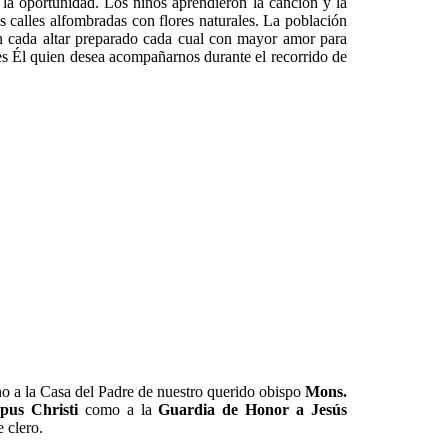
 la oportunidad. Los niños aprendieron la canción y la
 calles alfombradas con flores naturales. La población
n cada altar preparado cada cual con mayor amor para
es Él quien desea acompañarnos durante el recorrido de
no a la Casa del Padre de nuestro querido obispo
Mons.
pus Christi
como a la
Guardia de Honor a Jesús
e clero.