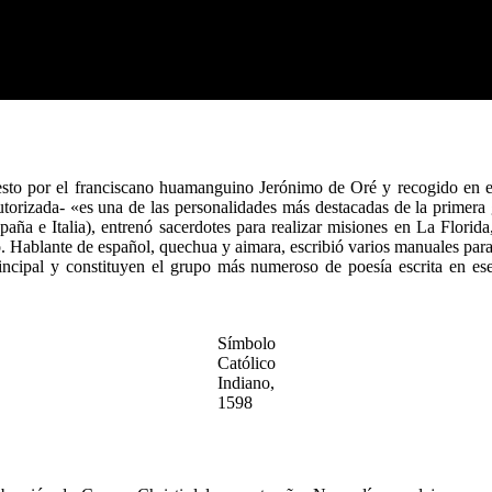
to por el franciscano huamanguino Jerónimo de Oré y recogido en e
orizada- «es una de las personalidades más destacadas de la primera ge
paña e Italia), entrenó sacerdotes para realizar misiones en La Flor
. Hablante de español, quechua y aimara, escribió varios manuales pa
rincipal y constituyen el grupo más numeroso de poesía escrita en e
Símbolo
Católico
Indiano,
1598