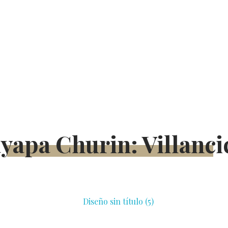
Coro de Niños Acólitos
yapa Churin: Villanci