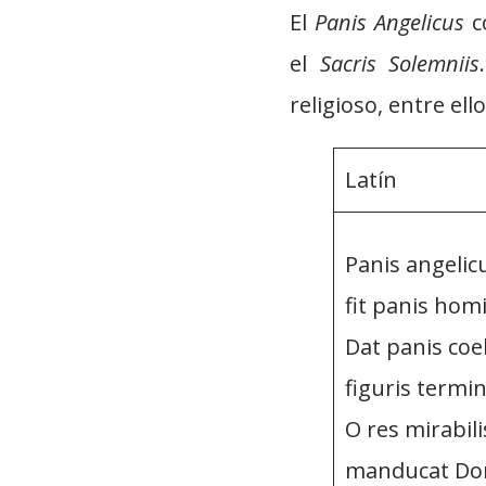
El
Panis Angelicus
c
el
Sacris Solemniis
religioso, entre ell
Latín
Panis angelic
fit panis ho
Dat panis coe
figuris termi
O res mirabili
manducat D