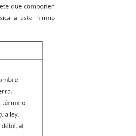
siete que componen
sica a este himno
 hombre
erra.
e término
gua ley.
débil, al