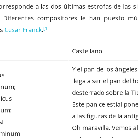
orresponde a las dos últimas estrofas de las 
. Diferentes compositores le han puesto mú
[1
os
Cesar Franck
.
Castellano
Y el pan de los ángeles
us
llega a ser el pan del
minum;
desterrado sobre la Ti
licus
Este pan celestial pon
num:
a las figuras de la anti
s!
Oh maravilla. Vemos al 
ominum