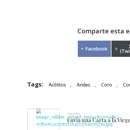
Comparte esta e
Facebook
(Twi
Tags:
Acólitos
,
Andes
,
Coro
,
Cor
Anterior
Envía una Carta a la Vir