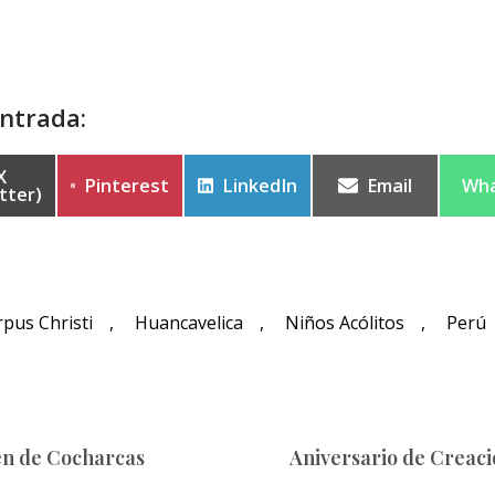
ntrada:
X
Pinterest
LinkedIn
Email
Wh
tter)
pus Christi
,
Huancavelica
,
Niños Acólitos
,
Perú
gen de Cocharcas
Aniversario de Creaci