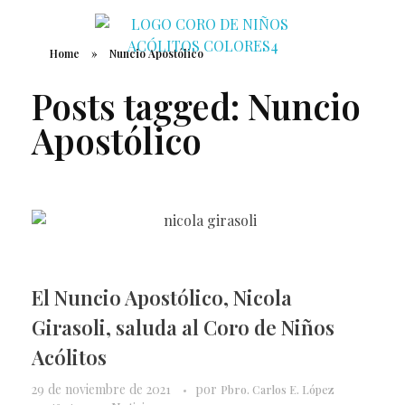
Home
»
Nuncio Apostólico
Coro de Niños Acólitos
Posts tagged: Nuncio
Apostólico
El Nuncio Apostólico, Nicola
Girasoli, saluda al Coro de Niños
Acólitos
29 de noviembre de 2021
por
Pbro. Carlos E. López