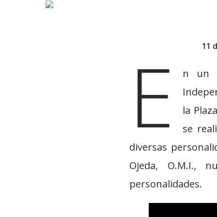
E
11 
n un e
Indepen
la Plaz
se real
diversas personalid
Ojeda, O.M.I., 
personalidades.