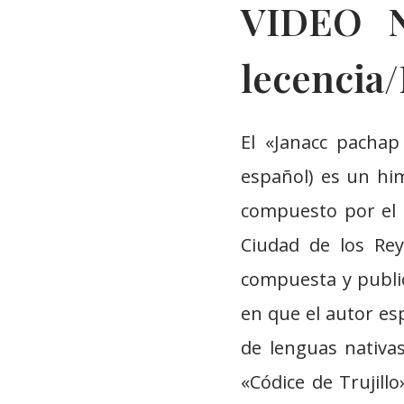
VIDEO N
lecencia/
El «Janacc pachap
español) es un him
compuesto por el 
Ciudad de los Rey
compuesta y public
en que el autor e
de lenguas nativas
«Códice de Trujill