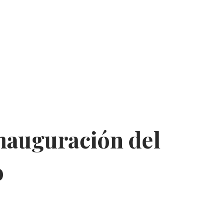
inauguración del
o