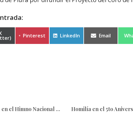
ntrada:
X
Pinterest
LinkedIn
Email
Wh
tter)
Coro de Acólitos participa en el Himno Nacional en lenguas originarias