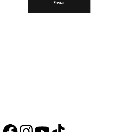
Contacto
Pueden ubica
en Obispado 
Huancavelica 
Manuel A. Se