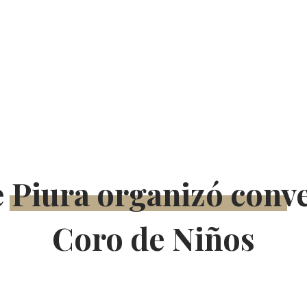
Coro de Niños Acólitos
 Piura organizó conv
Coro de Niños