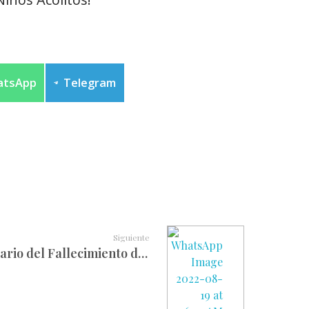
atsApp
Telegram
Siguiente
Homilía en el 5to Aniversario del Fallecimiento de Mons. Demetrio Molloy, Obispo de Huancavelica