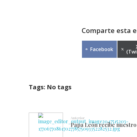
Comparte esta e
Compartir
Facebook
(Twi
en
Tags: No tags
Anterior